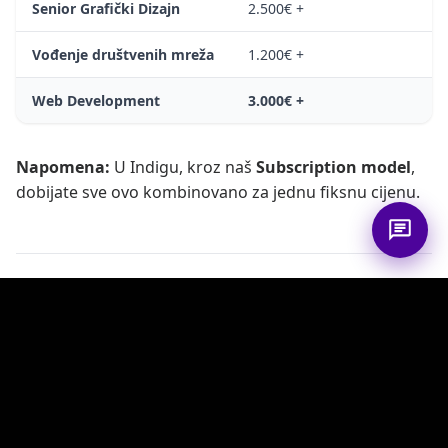
Senior Grafički Dizajn
2.500€ +
Vođenje društvenih mreža
1.200€ +
Web Development
3.000€ +
Napomena:
U Indigu, kroz naš
Subscription model
,
dobijate sve ovo kombinovano za jednu fiksnu cijenu.
3. Mit o PDV-u: Kako
fakturišemo bez poreza?
Ovo je najčešći strah (“Hoću li morati platiti dupli
porez?”).
Dobra vijest za B2B klijente: Ne plaćate
PDV na naše usluge.