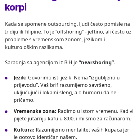
korpi
Kada se spomene outsourcing, ljudi često pomisle na
Indiju ili Filipine. To je “offshoring” - jeftino, ali često uz
probleme s vremenskom zonom, jezikom i
kulturološkim razlikama.
Saradnja sa agencijom iz BiH je
“nearshoring”
.
Jezik:
Govorimo isti jezik. Nema “izgubljeno u
prijevodu”. Vaš brif razumijemo savršeno,
uključujući i lokalni sleng, a o humoru da ne
pričamo.
Vremenska zona:
Radimo u istom vremenu. Kad vi
pijete jutarnju kafu u 8:00, i mi smo za računarom.
Kultura:
Razumijemo mentalitet vaših kupaca jer
je gotovo identičan našem.