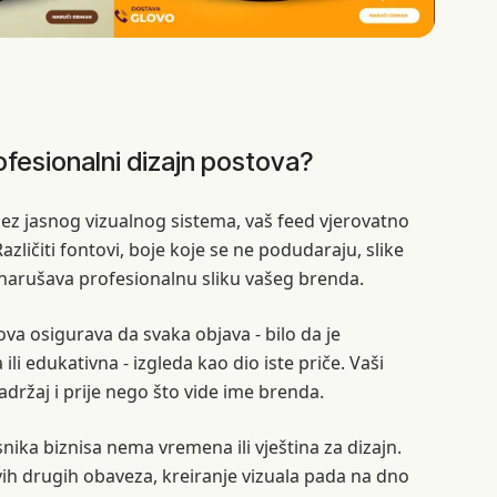
ofesionalni dizajn postova?
bez jasnog vizualnog sistema, vaš feed vjerovatno
zličiti fontovi, boje koje se ne podudaraju, slike
to narušava profesionalnu sliku vašeg brenda.
ova osigurava da svaka objava - bilo da je
li edukativna - izgleda kao dio iste priče. Vaši
adržaj i prije nego što vide ime brenda.
snika biznisa nema vremena ili vještina za dizajn.
vih drugih obaveza, kreiranje vizuala pada na dno