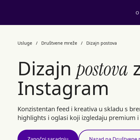
O
Usluge
/
Društvene mreže
/
Dizajn postova
Dizajn
z
postova
Instagram
Konzistentan feed i kreativa u skladu s bre
highlights i oglasi koji izgledaju premium i
Započni saradnju
Nazad na Društvene