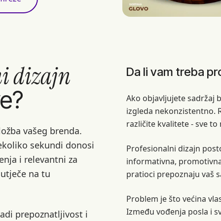
i dizajn
Da li vam treba pr
ve?
Ako objavljujete sadržaj 
izgleda nekonzistentno. Ra
različite kvalitete - sve 
zložba vašeg brenda.
nekoliko sekundi donosi
Profesionalni dizajn post
enja i relevantni za
informativna, promotivna i
 utječe na tu
pratioci prepoznaju vaš s
Problem je što većina vla
Između vođenja posla i s
adi prepoznatljivost i