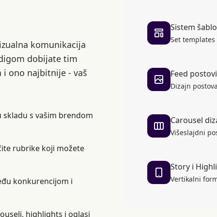
Sistem šabl
Set templates 
 vizualna komunikacija
ndigom dobijate tim
 i ono najbitnije - vaš
Feed postovi
Dizajn postov
 u skladu s vašim brendom
Carousel diz
Višeslajdni po
čite rubrike koji možete
Story i Highl
Vertikalni form
među konkurencijom i
ouseli, highlights i oglasi