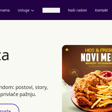
 nama
Usluge
Resursi
Naši radovi
Kontakt
a
ndom: postovi, story,
 privlače pažnju.
 mreže