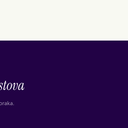
stova
oraka.