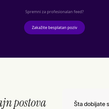
Spremni za profesionalan feed?
Zakažite besplatan poziv
ajn postova
Šta dobijate