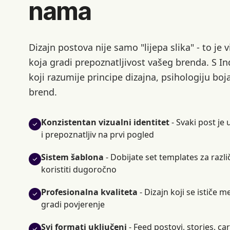
nama
Dizajn postova nije samo "lijepa slika" - to je
koja gradi prepoznatljivost vašeg brenda. S I
koji razumije principe dizajna, psihologiju boja
brend.
Konzistentan vizualni identitet
- Svaki post je
i prepoznatljiv na prvi pogled
Sistem šablona
- Dobijate set templates za razli
koristiti dugoročno
Profesionalna kvaliteta
- Dizajn koji se ističe 
gradi povjerenje
Svi formati uključeni
- Feed postovi, stories, car