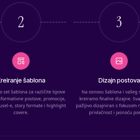
2
3
reiranje šablona
Dizajn postova
 set šablona za različite tipove
Na osnovu šablona i vašeg 
nformativne postove, promocije,
kreiramo finalne dizajne. Sva
ousel-e, story formate i highlight
pažljivo dizajniran s fokusom 
covere.
privlačnost i jasnoću po