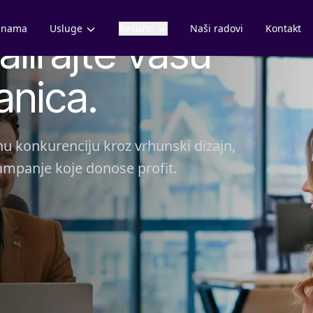
 nama
Usluge
Resursi
Naši radovi
Kontakt
alirajte vašu
anica.
 konkurenciju kroz vrhunski dizajn,
ampanje koje donose profit.