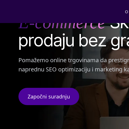
INDUSTRIJA: E-COMMERCE
O
Sk
E-commerce
prodaju bez gr
Pomažemo online trgovinama da prestignu
naprednu SEO optimizaciju i marketing k
Započni suradnju