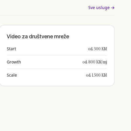
Sve usluge →
Video za društvene mreže
od 300 KM
Start
od 800 KM/mj
Growth
od 1.500 KM
Scale