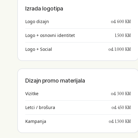
Izrada logotipa
od 600 KM
Logo dizajn
1.500 KM
Logo + osnovni identitet
od 1.000 KM
Logo + Social
Dizajn promo materijala
od 300 KM
Vizitke
od 450 KM
Letci / brošura
od 1.300 KM
Kampanja