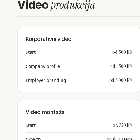
produkcija
Video
Korporativni video
od 500 KM
Start
od 1.500 KM
Company profile
od 3.000 KM
Employer branding
Video montaža
od 250 KM
Start
od 600 KM/mj
Growth