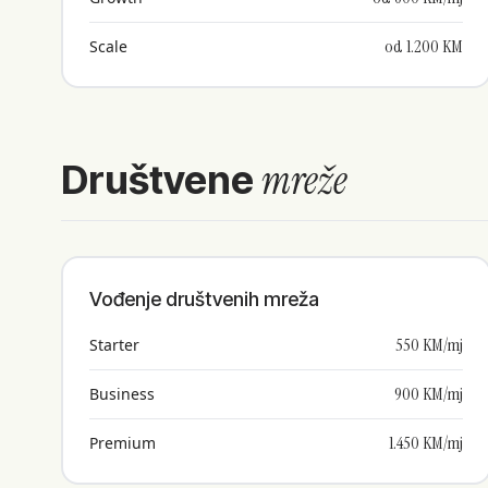
od 1.200 KM
Scale
mreže
Društvene
Vođenje društvenih mreža
550 KM/mj
Starter
900 KM/mj
Business
1.450 KM/mj
Premium