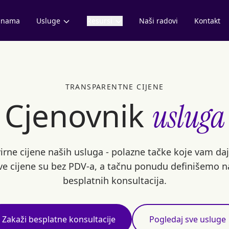
 nama
Usluge
Resursi
Naši radovi
Kontakt
TRANSPARENTNE CIJENE
Cjenovnik
usluga
irne cijene naših usluga - polazne tačke koje vam daj
 Sve cijene su bez PDV-a, a tačnu ponudu definišemo n
besplatnih konsultacija.
Zakaži besplatne konsultacije
Pogledaj sve usluge