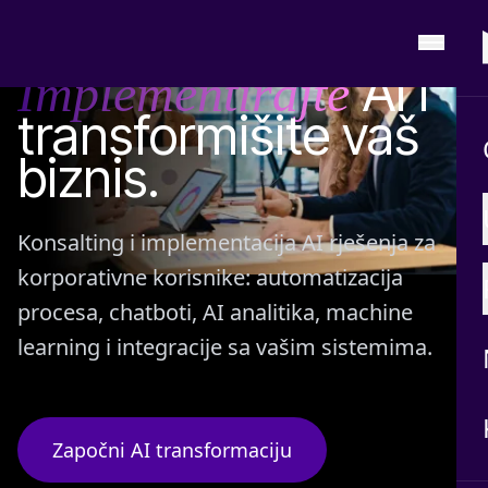
AI KONSALTING I IMPLEMENTACIJA ZA KORPORATIVNE
KORISNIKE
AI i
Implementirajte
transformišite vaš
biznis.
Konsalting i implementacija AI rješenja za
korporativne korisnike: automatizacija
procesa, chatboti, AI analitika, machine
learning i integracije sa vašim sistemima.
Započni AI transformaciju