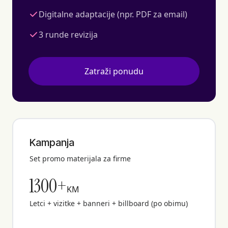
Digitalne adaptacije (npr. PDF za email)
3 runde revizija
Zatraži ponudu
Kampanja
Set promo materijala za firme
1300+
KM
Letci + vizitke + banneri + billboard (po obimu)