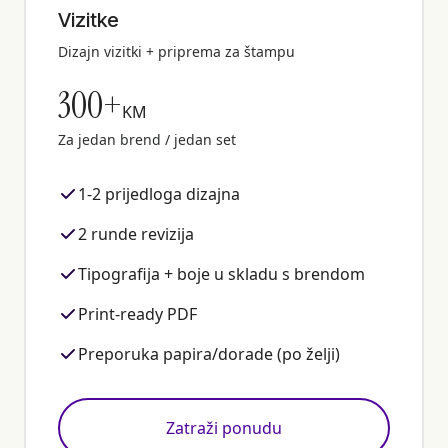
Vizitke
Dizajn vizitki + priprema za štampu
300+
KM
Za jedan brend / jedan set
1-2 prijedloga dizajna
2 runde revizija
Tipografija + boje u skladu s brendom
Print-ready PDF
Preporuka papira/dorade (po želji)
Zatraži ponudu