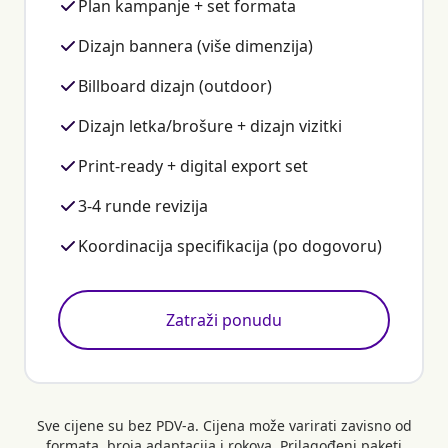
Plan kampanje + set formata
Dizajn bannera (više dimenzija)
Billboard dizajn (outdoor)
Dizajn letka/brošure + dizajn vizitki
Print-ready + digital export set
3-4 runde revizija
Koordinacija specifikacija (po dogovoru)
Zatraži ponudu
Sve cijene su bez PDV-a. Cijena može varirati zavisno od
formata, broja adaptacija i rokova. Prilagođeni paketi