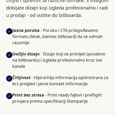
čitljivi i spremni za različite formate. S Indigom
dobijate dizajn koji izgleda profesionalno i radi
u prodaji - od vizitke do billboarda.
Jasna poruka
- Poruku i CTA prilagođavamo
formatu (letak, banner, billboard) da se odmah
razumije
Uočljiv dizajn
- Dizajn koji se primijeti (posebno
na billboardu) i izgleda profesionalno kroz sve
kanale
Čitljivost
- Hijerarhija informacija optimizirana za
brz pregled i jasne kontakt informacije
Print bez stresa
- Print-ready fajlovi i preflight
provjera prema specifikaciji štamparije