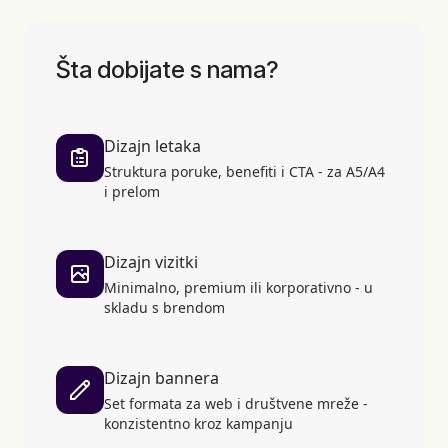
Šta dobijate s nama?
Dizajn letaka
Struktura poruke, benefiti i CTA - za A5/A4
i prelom
Dizajn vizitki
Minimalno, premium ili korporativno - u
skladu s brendom
Dizajn bannera
Set formata za web i društvene mreže -
konzistentno kroz kampanju