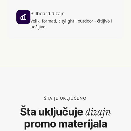
Billboard dizajn
Veliki formati, citylight i outdoor - čitljivo i
uočljivo
ŠTA JE UKLJUČENO
dizajn
Šta uključuje
promo materijala