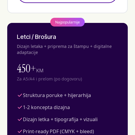
Najpopularnije
Letci / Brošura
Dizajn letaka + priprema za štampu + digitalne
adaptacije
450+
KM
Za A5/A4 i prelom (po dogovoru)
Struktura poruke + hijerarhija
1-2 koncepta dizajna
Dizajn letka + tipografija + vizuali
Print-ready PDF (CMYK + bleed)