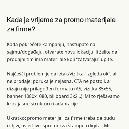
Kada je vrijeme za promo materijale
za firme?
Kada pokrećete kampanju, nastupate na
sajmu/događaju, otvarate novu lokaciju ili želite da
prodajni tim ima materijale koji “zatvaraju” upite.
Najčešći problem je da letak/vizitka “izgleda ok”, ali
ne prodaje: poruka je nejasna, CTA ne postoji, a
dizajn nije prilagođen formatu (A5, vizitka 85x55,
banner 1080x1080, billboard 3x2...). Mi to rješavamo
kroz jasnu strukturu i adaptacije.
Ukratko: promo materijali za firme treba da budu
čitljivi, uvjerljivi i spremni za štampu i digital. Mi