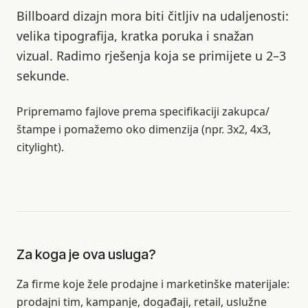
Billboard dizajn mora biti čitljiv na udaljenosti:
velika tipografija, kratka poruka i snažan
vizual. Radimo rješenja koja se primijete u 2–3
sekunde.
Pripremamo fajlove prema specifikaciji zakupca/
štampe i pomažemo oko dimenzija (npr. 3x2, 4x3,
citylight).
Za koga je ova usluga?
Za firme koje žele prodajne i marketinške materijale:
prodajni tim, kampanje, događaji, retail, uslužne