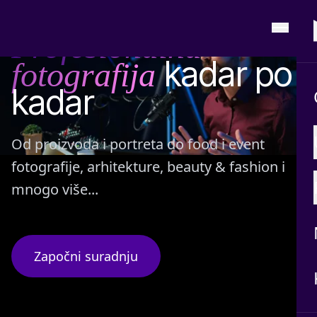
PROFESIONALNA STUDIO I LOKACIJSKA FOTOGRAFIJA
Profesionalna
kadar po
fotografija
kadar
Od proizvoda i portreta do food i event
fotografije, arhitekture, beauty & fashion i
mnogo više...
Započni suradnju