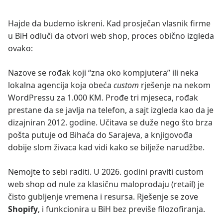
Hajde da budemo iskreni. Kad prosječan vlasnik firme
u BiH odluči da otvori web shop, proces obično izgleda
ovako:
Nazove se rođak koji “zna oko kompjutera” ili neka
lokalna agencija koja obeća
custom
rješenje na nekom
WordPressu za 1.000 KM. Prođe tri mjeseca, rođak
prestane da se javlja na telefon, a sajt izgleda kao da je
dizajniran 2012. godine. Učitava se duže nego što brza
pošta putuje od Bihaća do Sarajeva, a knjigovođa
dobije slom živaca kad vidi kako se bilježe narudžbe.
Nemojte to sebi raditi. U 2026. godini praviti custom
web shop od nule za klasičnu maloprodaju (retail) je
čisto gubljenje vremena i resursa. Rješenje se zove
Shopify
, i funkcionira u BiH bez previše filozofiranja.