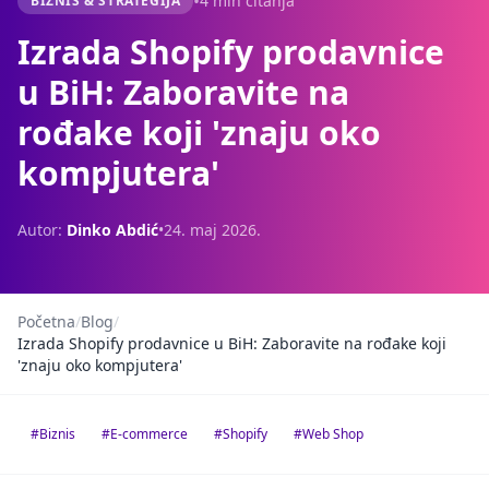
•
4 min čitanja
BIZNIS & STRATEGIJA
Izrada Shopify prodavnice
u BiH: Zaboravite na
rođake koji 'znaju oko
kompjutera'
Autor:
Dinko Abdić
•
24. maj 2026.
Početna
/
Blog
/
Izrada Shopify prodavnice u BiH: Zaboravite na rođake koji
'znaju oko kompjutera'
#Biznis
#E-commerce
#Shopify
#Web Shop