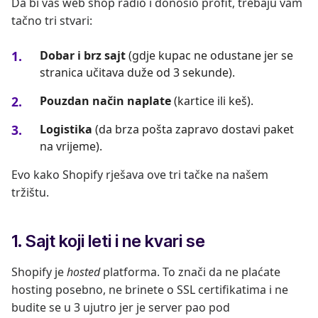
Da bi vaš web shop radio i donosio profit, trebaju vam
tačno tri stvari:
Dobar i brz sajt
(gdje kupac ne odustane jer se
stranica učitava duže od 3 sekunde).
Pouzdan način naplate
(kartice ili keš).
Logistika
(da brza pošta zapravo dostavi paket
na vrijeme).
Evo kako Shopify rješava ove tri tačke na našem
tržištu.
1. Sajt koji leti i ne kvari se
Shopify je
hosted
platforma. To znači da ne plaćate
hosting posebno, ne brinete o SSL certifikatima i ne
budite se u 3 ujutro jer je server pao pod