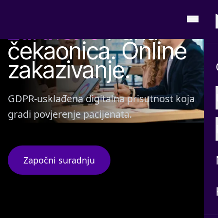
INDUSTRIJA: ZDRAVSTVO
Puna
Zdravstvo
čekaonica. Online
zakazivanje.
GDPR-usklađena digitalna prisutnost koja
gradi povjerenje pacijenata.
Započni suradnju