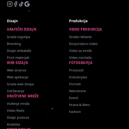
Dizajn
Produkcija
GRAFIČKI DIZAJN
VIDEO PRODUKCIJA
Izrada logotipa
Izrada reklame
Brending
Korporativni video
Dizajn ambalaže
Video za mreže
Print materijali
Video montaža
WEB DIZAJN
FOTOGRAFIJA
Web stranice
Proizvodi
Web aplikacije
Industrijska
Izrada web shopa
Portreti
Održavanje
Nekretnine
DRUŠTVENE MREŽE
Eventi
Vođenje mreža
Hrana & Meni
Video Reels
Fashion
Dizajn postova
Analitika