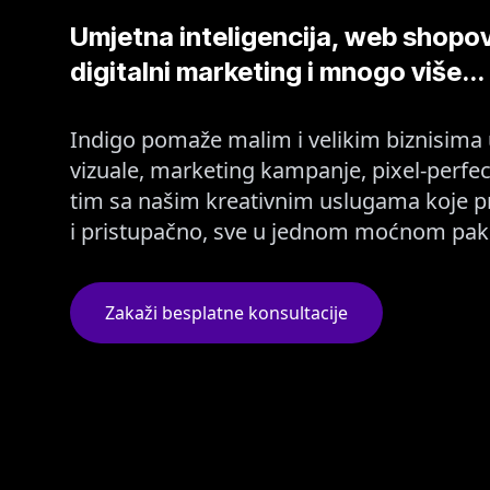
Umjetna inteligencija, web shopovi
digitalni marketing i mnogo više...
Indigo pomaže malim i velikim biznisima u 
vizuale, marketing kampanje, pixel-perfect
tim sa našim kreativnim uslugama koje pru
i pristupačno, sve u jednom moćnom pak
Zakaži besplatne konsultacije