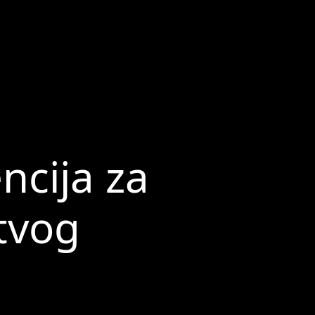
ncija za
tvog