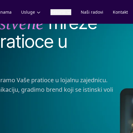
 nama
Usluge
Resursi
Naši radovi
Kontakt
mreže
štvene
ratioce u
varamo Vaše pratioce u lojalnu zajednicu.
aciju, gradimo brend koji se istinski voli