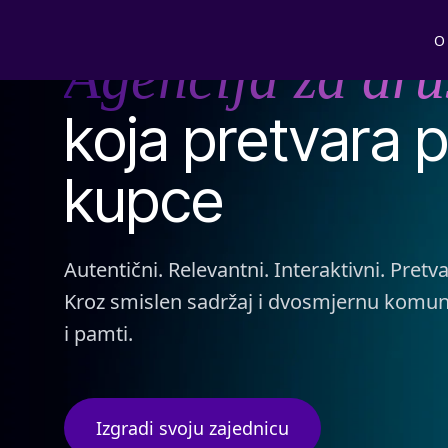
DRUŠTVENE MREŽE
O
Agencija za dru
koja pretvara p
kupce
Autentični. Relevantni. Interaktivni. Pret
Kroz smislen sadržaj i dvosmjernu komunik
i pamti.
Izgradi svoju zajednicu