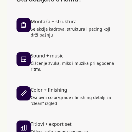
Montaža + struktura
Selekcija kadrova, struktura i pacing koji
drži pažnju
Sound + music
Čišćenje zvuka, miks i muzika prilagođena
ritmu
Color + finishing
Osnovni color/grade i finishing detalji za
“clean” izgled
Titlovi + export set
Titlovi, safe-zones i verzije za