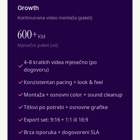
Growth
Kontinuirana video montaža (paket)
600+
KM
Mjesečni paket (od)
4–8 kratkih videa mjesečno (po
dogovoru)
Konzistentan pacing + look & feel
Montaža + osnovni color + sound cleanup
Titlovi po potrebi + osnovne grafike
Export set: 9:16 + 1:1 ili 16:9
Brza isporuka + dogovoreni SLA