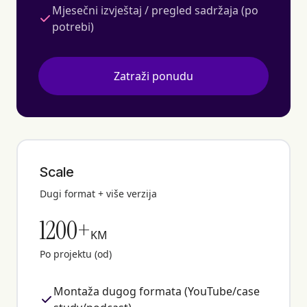
Mjesečni izvještaj / pregled sadržaja (po
potrebi)
Zatraži ponudu
Scale
Dugi format + više verzija
1200+
KM
Po projektu (od)
Montaža dugog formata (YouTube/case