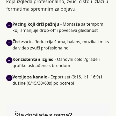
koja izgleda profesionalno, zvuči čisto i izlazi u
formatima spremnim za objavu.
Pacing koji drži pažnju
- Montaža sa tempom
koji smanjuje drop-off i povećava gledanost
Čist zvuk
- Redukcija šuma, balans, muzika i miks
da video zvuči profesionalno
Konzistentan izgled
- Osnovni color/grade i
grafike usklađene s brendom
Verzije za kanale
- Export set (9:16, 1:1, 16:9) i
dužine (6/15/30/60s) po potrebi
Šta dobijate s nama?