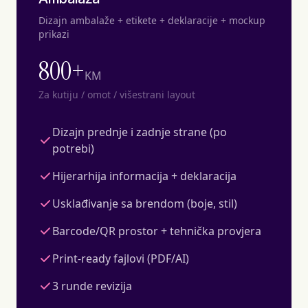
Dizajn ambalaže + etikete + deklaracije + mockup
prikazi
800+
KM
Za kutiju / omot / višestrani layout
Dizajn prednje i zadnje strane (po
potrebi)
Hijerarhija informacija + deklaracija
Usklađivanje sa brendom (boje, stil)
Barcode/QR prostor + tehnička provjera
Print-ready fajlovi (PDF/AI)
3 runde revizija