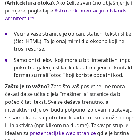
(Arhitektura otoka)
. Ako želite zvanično objašnjenje i
primjere, pogledajte
Astro dokumentaciju o Islands
Architecture
.
Većina vaše stranice je običan, statični tekst i slike
(čisti HTML). To je onaj mirni dio okeana koji ne
troši resurse.
Samo oni dijelovi koji moraju biti interaktivni (npr.
pokretna galerija slika, kalkulator cijene ili kontakt
forma) su mali “otoci” koji koriste dodatni kod.
Zašto je to važno?
Zato što vaš posjetitelj ne mora
čekati da se učita cijela “mašinerija” stranice da bi
počeo čitati tekst. Sve se dešava trenutno, a
interaktivni dijelovi budu potpuno izolovani i učitavaju
se samo kada su potrebni ili kada korisnik dože do njih
ili ih aktivira (npr. klikom na dugme). Takav pristup je
idealan za
prezentacijske web stranice
gdje je brzina