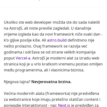
Ukoliko ste web developer možda ste do sada naletili
na AstroJS, ali niste previše zagledali. U današnje
vrijeme izgleda kao da novi framework niče svaki dan -
k’o gljive poslije kiše. Ali
astro.build
definitivno nije
nešto prolazno. Ovaj framework se razvija već
godinama i održava se od strane velikih kompanija
poput
Vercel-a
. AstroJS je moderni alat za izradu web
stranica koji je u vrlo kratkom vremenu postao omiljen
među programerima, ali i vlasnicima biznisa.
Njegova tajna?
Nevjerovatna brzina.
Većina modernih alata (frameworka) nije predviđena
za webstranice koje imaju pretežno statičan content i
ponegdje interaktivnost - npr.
Next.js
je predviđen za