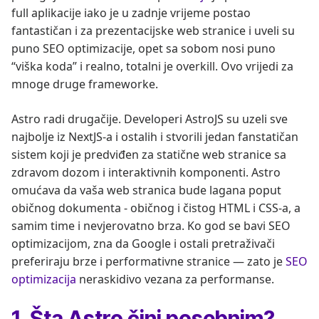
full aplikacije iako je u zadnje vrijeme postao
fantastičan i za prezentacijske web stranice i uveli su
puno SEO optimizacije, opet sa sobom nosi puno
“viška koda” i realno, totalni je overkill. Ovo vrijedi za
mnoge druge frameworke.
Astro radi drugačije. Developeri AstroJS su uzeli sve
najbolje iz NextJS-a i ostalih i stvorili jedan fanstatičan
sistem koji je predviđen za statične web stranice sa
zdravom dozom i interaktivnih komponenti. Astro
omućava da vaša web stranica bude lagana poput
običnog dokumenta - običnog i čistog HTML i CSS-a, a
samim time i nevjerovatno brza. Ko god se bavi SEO
optimizacijom, zna da Google i ostali pretraživači
preferiraju brze i performativne stranice — zato je
SEO
optimizacija
neraskidivo vezana za performanse.
1. Šta Astro čini posebnim?