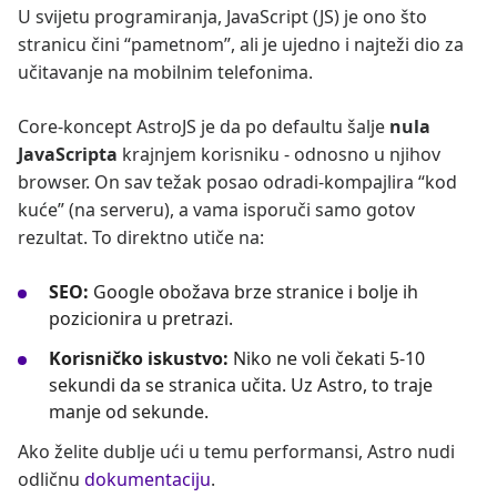
U svijetu programiranja, JavaScript (JS) je ono što
stranicu čini “pametnom”, ali je ujedno i najteži dio za
učitavanje na mobilnim telefonima.
Core-koncept AstroJS je da po defaultu šalje
nula
JavaScripta
krajnjem korisniku - odnosno u njihov
browser. On sav težak posao odradi-kompajlira “kod
kuće” (na serveru), a vama isporuči samo gotov
rezultat. To direktno utiče na:
SEO:
Google obožava brze stranice i bolje ih
pozicionira u pretrazi.
Korisničko iskustvo:
Niko ne voli čekati 5-10
sekundi da se stranica učita. Uz Astro, to traje
manje od sekunde.
Ako želite dublje ući u temu performansi, Astro nudi
odličnu
dokumentaciju
.