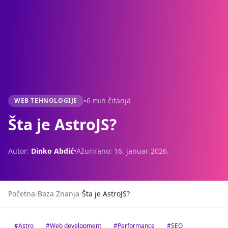
•
6 min čitanja
WEB TEHNOLOGIJE
Šta je AstroJS?
Autor:
Dinko Abdić
•
Ažurirano: 16. januar 2026.
Početna
/
Baza Znanja
/
Šta je AstroJS?
#Astro
#Web development
#Performance
#SEO